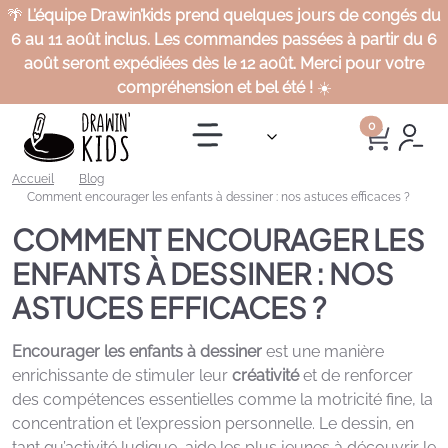
🌴
L’équipe Drawin’kids prend quelques jours de congés du
6 au 11 août inclus. Les commandes passées à partir du 6
août seront expédiées dès le 12 août. Merci pour votre
compréhension et bel été !
☀️
0
Accueil
Blog
Comment encourager les enfants à dessiner : nos astuces efficaces ?
COMMENT ENCOURAGER LES
ENFANTS À DESSINER : NOS
ASTUCES EFFICACES ?
Encourager les enfants à dessiner
est une manière
enrichissante de stimuler leur
créativité
et de renforcer
des compétences essentielles comme la motricité fine, la
concentration et l’expression personnelle. Le dessin, en
tant qu’activité ludique, aide les plus jeunes à découvrir le