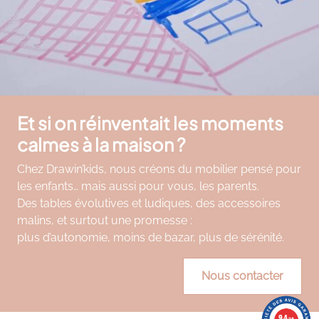
Et si on réinventait les moments
calmes à la maison ?
Chez Drawin’kids, nous créons du mobilier pensé pour
les enfants… mais aussi pour vous, les parents.
Des tables évolutives et ludiques, des accessoires
malins, et surtout une promesse :
plus d’autonomie, moins de bazar, plus de sérénité.
Nous contacter
9.4
9.4
/10
/10