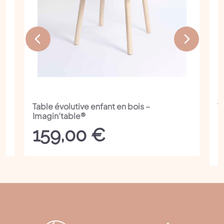
En
Table évolutive enfant en bois –
T
Imagin’table®
m
E
159,00
€