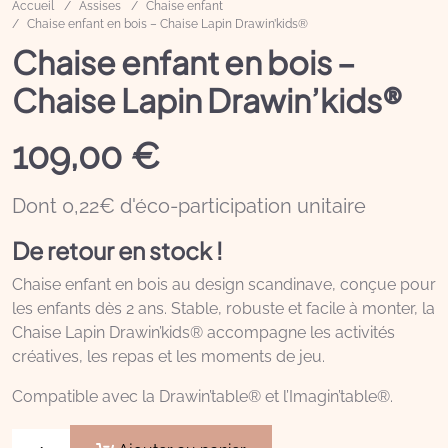
Accueil
Assises
Chaise enfant
Chaise enfant en bois – Chaise Lapin Drawin’kids®
Chaise enfant en bois –
Chaise Lapin Drawin’kids®
109,00
€
Dont 0,22€ d'éco-participation unitaire
De retour en stock !
Chaise enfant en bois au design scandinave, conçue pour
les enfants dès 2 ans. Stable, robuste et facile à monter, la
Chaise Lapin Drawin’kids® accompagne les activités
créatives, les repas et les moments de jeu.
Compatible avec la Drawin’table® et l’Imagin’table®.
quantité