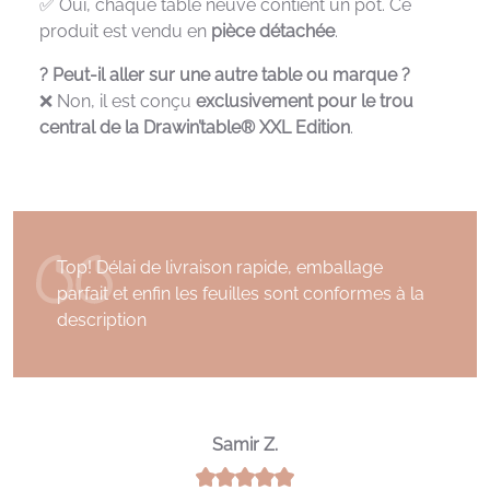
✅ Oui, chaque table neuve contient un pot. Ce
produit est vendu en
pièce détachée
.
? Peut-il aller sur une autre table ou marque ?
❌ Non, il est conçu
exclusivement pour le trou
central de la Drawin’table® XXL Edition
.
Top! Délai de livraison rapide, emballage
parfait et enfin les feuilles sont conformes à la
description
Samir Z.