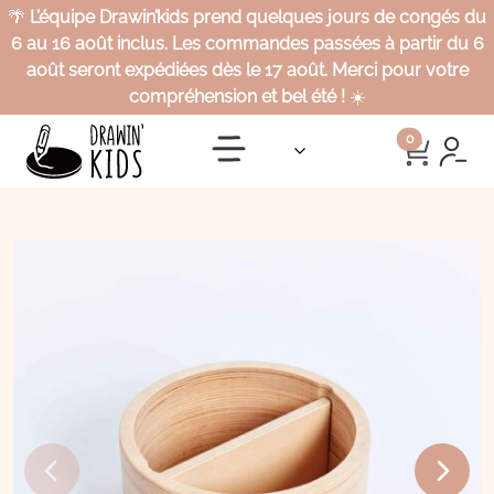
🌴
L’équipe Drawin’kids prend quelques jours de congés du
6 au 16 août inclus. Les commandes passées à partir du 6
août seront expédiées dès le 17 août. Merci pour votre
compréhension et bel été !
☀️
0