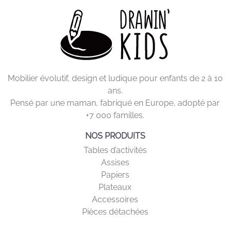
Mobilier évolutif, design et ludique pour enfants de 2 à 10
ans.
Pensé par une maman, fabriqué en Europe, adopté par
+7 000 familles.
NOS PRODUITS
Tables d’activités
Assises
Papiers
Plateaux
Accessoires
Pièces détachées