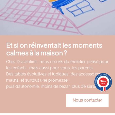
Et si on réinventait les moments
calmes à la maison ?
Chez Drawin’kids, nous créons du mobilier pensé pour
les enfants… mais aussi pour vous, les parents.
Des tables évolutives et ludiques, des accessoires
malins, et surtout une promesse :
9.4
9.4
/10
/10
206 avis
206 avis
plus d’autonomie, moins de bazar, plus de sérénité.
Nous contacter