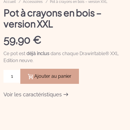
Accueil
Accessoires
Pot à crayons en bois – version XXL
Pot à crayons en bois –
version XXL
59,90
€
Ce pot est
déjà inclus
dans chaque Drawin’table® XXL
Edition neuve.
quantité
Ajouter au panier
de
Pot
à
Voir les caractéristiques
crayons
en
bois
-
version