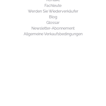
Fachleute
Werden Sie Wiederverkäufer
Blog
Glossar
Newsletter-Abonnement
Allgemeine Verkaufsbedingungen
UNTERSTÜTZUNG
Kontaktieren Sie uns
Copyright © Drawin'Kids 2026. Produktion und Ökodesign
von DIOQA
.