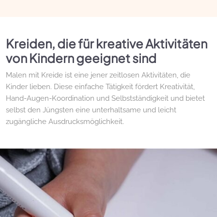
Kreiden, die für kreative Aktivitäten
von Kindern geeignet sind
Malen mit Kreide ist eine jener zeitlosen Aktivitäten, die
Kinder lieben. Diese einfache Tätigkeit fördert Kreativität,
Hand-Augen-Koordination und Selbstständigkeit und bietet
selbst den Jüngsten eine unterhaltsame und leicht
zugängliche Ausdrucksmöglichkeit.
Ideal für Tafeln und Schiefertafeln
Die Kreiden von Drawin'kids eignen sich perfekt für
Schiefertafeln und Kreidetafeln. Sie ermöglichen Kindern, zu
zeichnen, zu schreiben, Formen nachzuzeichnen oder das
Nachzeichnen ihrer ersten Buchstaben und Zahlen zu üben.
Eine bildschirmfreie Aktivität, die