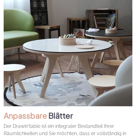
Anpassbare
Blätter
Der Drawin'table ist ein integraler Bestandteil Ihrer
Räumlichkeiten und Sie möchten, dass er vollständig in