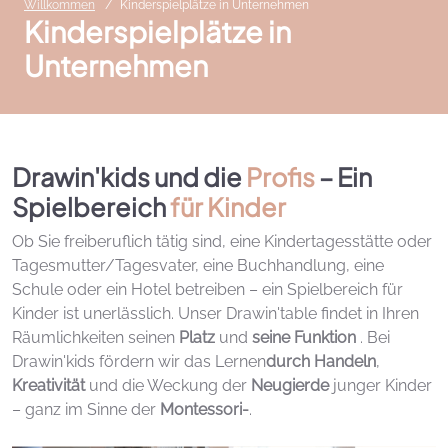
Willkommen
Kinderspielplätze in Unternehmen
Kinderspielplätze in
Unternehmen
Drawin'kids und die
Profis
– Ein
Spielbereich
für Kinder
Ob Sie freiberuflich tätig sind, eine Kindertagesstätte oder
Tagesmutter/Tagesvater, eine Buchhandlung, eine
Schule oder ein Hotel betreiben – ein Spielbereich für
Kinder ist unerlässlich. Unser Drawin'table findet in Ihren
Räumlichkeiten seinen
Platz
und
seine Funktion
. Bei
Drawin'kids fördern wir das Lernen
durch Handeln
,
Kreativität
und die Weckung der
Neugierde
junger Kinder
– ganz im Sinne der
Montessori-
.