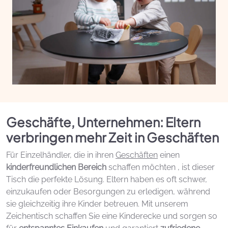
Geschäfte, Unternehmen: Eltern
verbringen mehr Zeit in Geschäften
Für Einzelhändler, die in ihren
Geschäften
einen
kinderfreundlichen Bereich
schaffen möchten , ist dieser
Tisch die perfekte Lösung. Eltern haben es oft schwer,
einzukaufen oder Besorgungen zu erledigen, während
sie gleichzeitig ihre Kinder betreuen. Mit unserem
Zeichentisch schaffen Sie eine Kinderecke und sorgen so