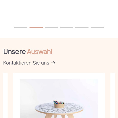
Unsere
Auswahl
Kontaktieren Sie uns