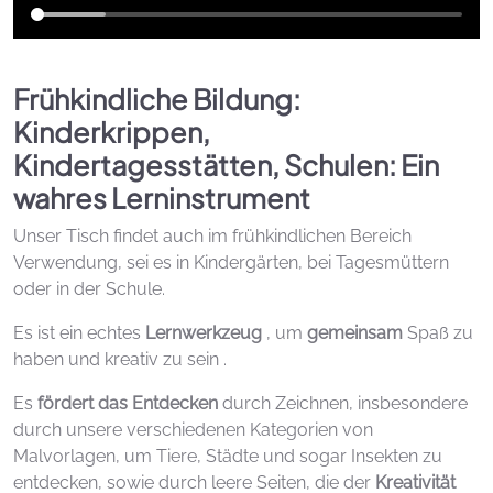
Frühkindliche Bildung:
Kinderkrippen,
Kindertagesstätten, Schulen: Ein
wahres Lerninstrument
Unser Tisch findet auch im frühkindlichen Bereich
Verwendung, sei es in Kindergärten, bei Tagesmüttern
oder in der Schule.
Es ist ein echtes
Lernwerkzeug
, um
gemeinsam
Spaß zu
haben und kreativ zu sein .
Es
fördert das Entdecken
durch Zeichnen, insbesondere
durch unsere verschiedenen Kategorien von
Malvorlagen, um Tiere, Städte und sogar Insekten zu
entdecken, sowie durch leere Seiten, die der
Kreativität