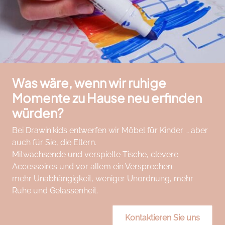
Was wäre, wenn wir ruhige
Momente zu Hause neu erfinden
würden?
Bei Drawin'kids entwerfen wir Möbel für Kinder … aber
auch für Sie, die Eltern.
Mitwachsende und verspielte Tische, clevere
Accessoires und vor allem ein Versprechen:
mehr Unabhängigkeit, weniger Unordnung, mehr
Ruhe und Gelassenheit.