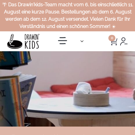
🌴
Das Drawin'kids-Team macht vom 6. bis einschließlich 11.
August eine kurze Pause. Bestellungen ab dem 6. August
werden ab dem 12. August versendet. Vielen Dank für Ihr
Verständnis und einen schönen Sommer!
☀️
0